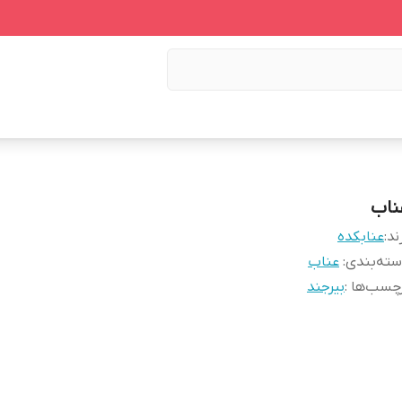
ناب
ند:
عنابکده
ته‌بندی
:
عناب
چسب‌ها :
بیرجند