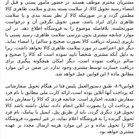
مشتریان محترم موظف هستند در حضور مامور پستی و قبل از 
امضاء رسید تحویل کالا، از سلامت بسته بندی و سلامت ظاهری کالا 
مطمئن گردد و در صورتیکه کالا از نظر بسته بندی و یا سلامت 
ظاهری دارای ایراد باشد، ضمن تحویل نگرفتن آن و درخواست 
صورتجلسه، بلافاصله موضوع را به فروشگاه اطلاع دهد. در این 
موارد چنانچه مشتری بدون بررسی سلامت ظاهری، رسید پستی یا 
باربری (بمنزله دریافت کالا بصورت صحیح و سالم) را امضاء نماید، 
دیگر حق اعتراضی در مورد سلامت ظاهری کالا نخواهد داشت، زیرا 
به دلیل آنکه مشتری شخصاً تایید نموده است که کالا را صحیح و 
سالم دریافت نموده است، دیگر امکان هیچگونه پیگیری برای 
دریافت خسارت توسط مشتری وجود ندارد. در ضمن در این موارد 
مطابق ماده ۶ این قوانین عمل خواهد شد.
قوانین۹-۸- طبق دستورالعمل پلیس فتا در هنگام تحویل سفارشاتی 
که پرداخت آنها آنلاین بوده است، ارائه کارت ملی مطابق با نام فرد 
سفارش دهنده، اجباری است. چنانچه فردی که کالا را سفارش داده 
و پرداخت آن را بصورت آنلاین انجام داده، تمایل داشته باشد کالا 
تحویل فرد دیگری گردد، باید از طریق پنل، ایمیل یا پیامک، نام فرد 
تحویل گیرنده را به فروشگاه اعلام نماید، در غیر اینصورت فروشگاه 
کالا را تحویل نداده و در این موارد هزینه ارسال مجدد بر عهده 
مشتری خواهد بود.