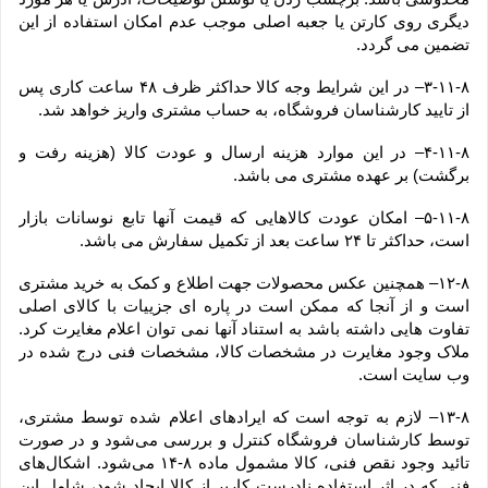
دیگری روی کارتن یا جعبه اصلی موجب عدم امکان استفاده از این 
تضمین می گردد.
۳-۱۱-۸– در این شرایط وجه کالا حداکثر ظرف ۴۸ ساعت کاری پس 
از تایید کارشناسان فروشگاه، به حساب مشتری واریز خواهد شد.
۴-۱۱-۸– در این موارد هزینه ارسال و عودت کالا (هزینه رفت و 
برگشت) بر عهده مشتری می باشد.
۵-۱۱-۸– امکان عودت کالاهایی که قیمت آنها تابع نوسانات بازار 
است، حداکثر تا ۲۴ ساعت بعد از تکمیل سفارش می باشد.
۱۲-۸– همچنین عکس محصولات جهت اطلاع و کمک به خرید مشتری 
است و از آنجا که ممکن است در پاره ای جزییات با کالای اصلی 
تفاوت هایی داشته باشد به استناد آنها نمی توان اعلام مغایرت کرد. 
ملاک وجود مغایرت در مشخصات کالا، مشخصات فنی درج شده در 
وب سایت است.
۱۳-۸– لازم به توجه است که ایرادهای اعلام شده توسط مشتری، 
توسط کارشناسان فروشگاه کنترل و بررسی می‏‌شود و در صورت 
تائید وجود نقص فنی، کالا مشمول ماده ۸-۱۴ می‏‌شود. اشکال‏‌های 
فنی که در اثر استفاده نادرست کاربر از کالا ایجاد شود، شامل این 