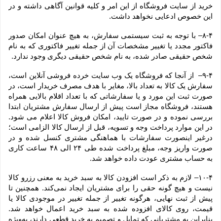
خرید از سایت فروشگاه از این امر و کلیه قوانین آگاهی داشته و در 
این خصوص ادعایی نخواهد داشت.
۸-۴– با توجه به ثبت سیستمی سفارش، به هیچ عنوان امکان صدور 
فاکتور مجدد یا تغییر مشخصات آن از جمله تغییر فاکتوری که به نام 
شخص حقیقی صادر شده، به نام شخص حقیقی دیگری وجود ندارد.
۹-۴–  از آنجا که فروشگاه یک وب ‌سایت خرده‌ فروشی آنلاین است، 
سفارش یک کالا به تعداد بالا، مغایر با هدف مصرف خریدار است، در 
صورت ثبت این مورد و یا سفارشاتی که با تعداد اقلام بالایی همراه 
هستند، فروشگاه مجاز است پیش از ارسال سفارش مشتریان ابتدا 
بررسی نموده و در صورت تایید، امکان فروش کالا اعلام می شود. 
در این موارد پرداخت وجه و تسویه، قبل از ارسال کالا الزامی است؛ 
درغیر اینصورت سفارشات با هماهنگی مشتری کنسل شده و در 
صورت واریز وجه، مبلغ پرداخت شده طی ۲۴ الی ۴۸ ساعت کاری 
به حساب مشتری عودت داده خواهد شد.
۱۰-۴– لازم به ذکر است افزودن کالا به سبد خرید به معنی رزرو کالا 
نیست و هیچ گونه حقی را برای مشتریان ایجاد نمی‌کند. همچنین تا 
پیش از ثبت نهایی، هرگونه تغییر از جمله تغییر در موجودی کالا یا 
قیمت، روی کالای افزوده شده به سبد خرید اعمال خواهد شد. 
بنابراین به مشتریانی که تمایل و تصمیم به خرید قطعی دارند، به‌ویژه 