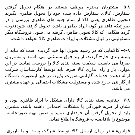
۵-۸– مشتریان محترم موظف هستند در هنگام تحویل گرفتن 
سفارش، کالای سفارش داده شده خود را تحویل ظاهری بگیرند 
(تحویل ظاهری یعنی کالا از تمام جنبه های ظاهری بررسی و در 
صورتیکه فاقد هر گونه ایراد ظاهری باشد، تحویل گرفته شود).توجه 
گردد هنگامی که کالا تحویل ظاهری گرفته می شود، فروشگاه دیگر 
مسئولیتی در قبال مشکلات و ایرادات ظاهری کالا نخواهد داشت.
۶-۸– کالاهایی که در رسید تحویل آنها قید گردیده است که نباید از 
بسته بندی خارج گردند، از بند فوق مستثنی می باشند و مشتریان 
صرفاً می بایست سلامت بسته بندی کالا را بررسی نمایند. در این 
موارد، باز و راه اندازی کالا صرفا باید توسط کارشناسان شرکت 
ارائه دهنده خدمات گارانتی صورت پذیرد، در غیر اینصورت دستگاه 
از گارانتی خارج شده و مسئولیت مشکلات احتمالی بر عهده مشتری 
می باشد.
۷-۸– چنانچه بسته بندی کالا دارای مشکل یا ایراد ظاهری بوده و 
نشان از ضربه خوردگی یا مشکلات احتمالی داشته باشد، مشتری 
باید از تحویل گرفتن آن خودداری نماید و ضمن تهیه صورتجلسه، 
موضوع را بلافاصله به فروشگاه اطلاع نماید.
قوانین۸-۸-در زمان ارسال کالا توسط شرکت پست و یا باربری، 