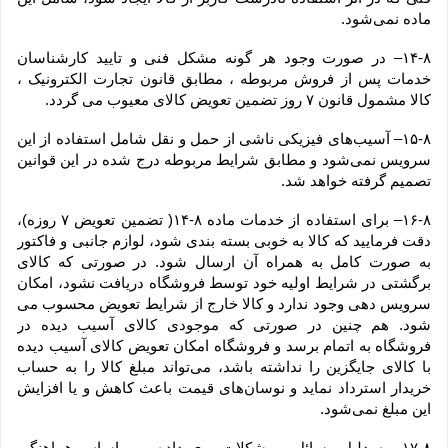
ماده نمی‌‏شود.
۱۴-۸– در صورت وجود هر گونه مشکل فنی و تایید کارشناسان 
خدمات پس از فروش مربوطه ، مطابق قانون تجارت الکترونیک ، 
کالا مشمول قانون ۷ روز تضمین تعویض کالای معیوب می گردد.
۱۵-۸– آسیب‏‌های فیزیکی ناشی از حمل و نقل شامل استفاده از این 
سرویس نمی‏‌شود و مطابق شرایط مربوطه درج شده در این قوانین 
تصمیم گرفته خواهد شد.
۱۶-۸– برای استفاده از خدمات ماده ۸-۱۴( تضمین تعویض ۷ روزه)، 
دقت فرمایید که کالا به ‏خوبی بسته ‌بندی شود، لوازم جانبی و فاکتور 
به صورت کامل به همراه آن ارسال شود. در صورتی که کالای 
برگشتی در شرایط اولیه خود توسط فروشگاه دریافت نشود، امکان 
سرویس دهی وجود ندارد و کالا خارج از شرایط تعویض محسوب می 
شود. هم چنین در صورتی که موجودی کالای آسیب دیده در 
فروشگاه به اتمام برسد و فروشگاه امکان تعویض کالای آسیب دیده 
با کالای جایگزین را نداشته باشد، می‌تواند مبلغ کالا را به حساب 
خریدار استرداد نماید و نوسان‏‌های قیمت باعث کاهش و یا افزایش 
این مبلغ نمی‌‏شود.
۱۷-۸– به دلیل مسائل و مشکلات روی داده و بر اساس هماهنگی 