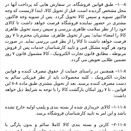
۱۰-۸– طبق قوانین فروشگاه، در سفارش هایی که پرداخت آنها در 
محل مشخص گردیده است، قبل از تحویل کالا، ابتدا لازمست که وجه 
فاکتور تسویه و سپس کالا تحویل گردد. پس از تسویه وجه فاکتور، 
مشتری در حضور نماینده فروشگاه فرصت خواهد داشت تا کالای 
خود را از نظر سلامت ظاهری بررسی و سپس رسید تحویل ظاهری 
کالا را امضاء نماید؛ پس از تحویل ظاهری، مشتریان محترم تا ۷ روز 
فرصت خواهد داشت تا کالا را از نظر فنی بررسی نماید. در صورت 
وجود هر گونه مشکل فنی و تایید کارشناسان خدمات پس از فروش 
مربوطه ، مطابق قانون تجارت الکترونیک ، کالا مشمول قانون ۷ روز 
تضمین طلایی تعویض می گردد.
۱۱-۸– همچنین در راستای حمایت از حقوق مصرف کننده و قوانین 
تجارت الکترونیک ، کلیه محصولات باید از نظر فیزیکی سالم به 
دست مصرف کننده برسند. بعد از تحویل مشتری طبق ماده ۸-۸ این 
قوانین ، تا ۷ روز امکان بازگشت کالا را با توجه به شرایط ذیل خواهد 
داشت:
۱-۱۱-۸– کالای خریداری شده از بسته بندی و پلمپ اولیه خارج نشده 
باشد و این امر به تایید کارشناسان فروشگاه برسد.
۲-۱۱-۸– کارتن و بسته بندی کالا کاملا سالم و بدون پارگی یا 
مخدوشی باشد. برچسب زدن یا نوشتن توضیحات، آدرس یا هر مورد 