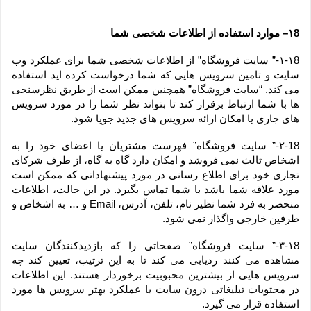
۱8– موارد استفاده از اطلاعات شخصی شما
۱-۱8-” سایت فروشگاه” از اطلاعات شخصی شما برای عملکرد وب 
سایت و تامین سرویس هایی که شما درخواست کرده اید استفاده 
می کند. “سایت فروشگاه” همچنین ممکن است از طریق نظرسنجی 
ها با شما ارتباط برقرار کند تا بتواند نظر شما را در مورد سرویس 
های جاری یا امکان ارائه سرویس های جدید جویا شود.
۲-18-” سایت فروشگاه” فهرست مشتریان یا اعضای خود را به 
اشخاص ثالث نمی فروشد و امکان دارد گاه به گاه، از طرف شرکای 
تجاری خود برای اطلاع رسانی در مورد پیشنهاداتی که ممکن است 
مورد علاقه شما باشد با شما تماس بگیرد. در این حالت، اطلاعات 
منحصر به فرد شما نظیر نام، تلفن، آدرس، Email و … به اشخاص و 
طرفین خارجی واگذار نمی شود.
۳-۱8-” سایت فروشگاه” صفحاتی را که بازدیدکنندگان سایت 
مشاهده می کنند ردیابی می کند تا به این ترتیب، تعیین کند چه 
سرویس هایی از بیشترین محبوبیت برخوردار هستند. این اطلاعات 
در محتویات تبلیغاتی درون سایت یا عملکرد بهتر سرویس ها مورد 
استفاده قرار می گیرد.