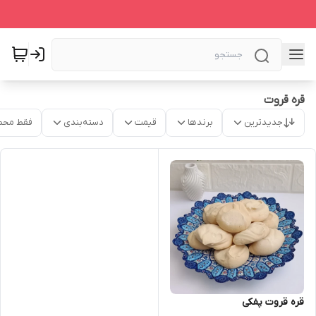
قره قروت
جدیدترین
برندها
قیمت
دسته‌بندی
فقط محص
قره قروت پفکی