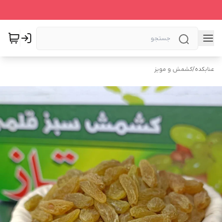
عنابکده
/
کشمش و مویز