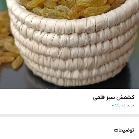
کشمش سبز قلمی
برند:
عنابکده
توضیحات