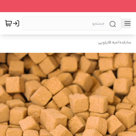
عنابکده
/
حبه 5کیلویی