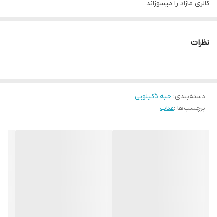
کالری مازاد را میسوزاند
✅ فعالیت مغز را افزایش می‌دهد و کلید اصلی پیشگیری از الزایمر است
✅ خاصیت ضد التهابی دارد و باعث تحریک و افزایش میل جنسی میگردد
نظرات
✅ باعث کاهش کلسترول و تری گلیسرید خون میشود
✅ موجب باز شدن عروق شده و گردش خون را تسهیل مینماید
✅ با قدرت انتی اکسیدانی و تقویت سیستم ایمنی بدن ریسک ابتلا به
دسته‌بندی
:
حبه 5کیلویی
سرطان را کاهش میدهد
برچسب‌ها :
عناب
🔱 انواع بسته بندی :
بسته بندی کوچک قالب یک وزن حدود 175 گرم
بسته بندی کوچک‌ قالب دو وزن حدودا 225 گرم
بسته بندی فله ای نیم ، یک و پنج کیلویی
شرکت عناب سازان شاینا شرق اولین و تنها تولید کننده ی حبه ی عناب
در کشور