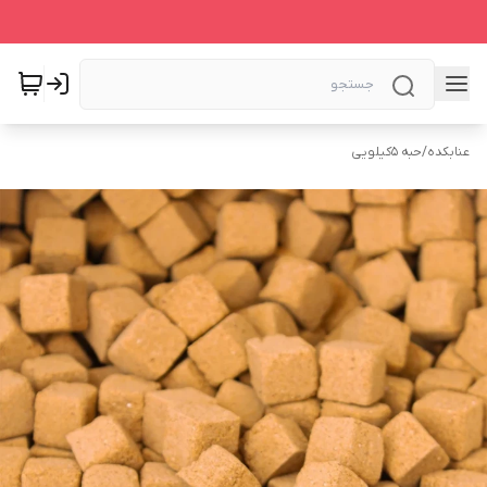
عنابکده
/
حبه 5کیلویی