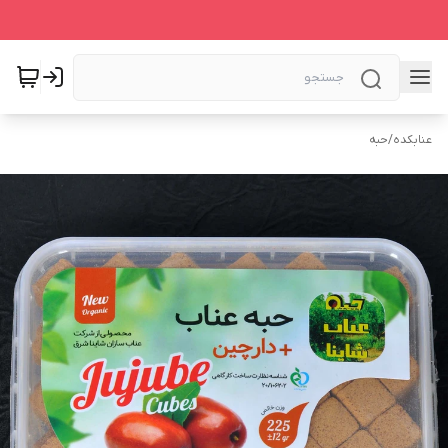
عنابکده
/
حبه