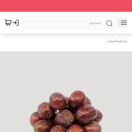
عنابکده
/
عناب