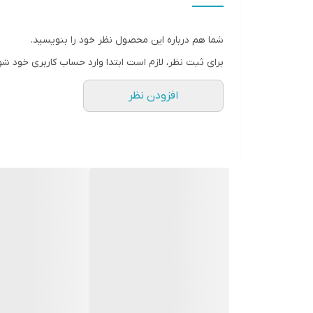
✅ پاکسازی کبد
🍃🍃 محصولی سلامت محور برای جایگزین کردن با بیس
شما هم درباره این محصول نظر خود را بنویسید.
برای ثبت نظر، لازم است ابتدا وارد حساب کاربری خود شو
دفتر مرکزی فروش :
افزودن نظر
بیرجند خیابان توحید بین توحید ۲۶ و ۲۸ فروشگاه عنابکده
www.iranjujube.ir
anabkadeh 👈👈👈👈 اینستاگرام