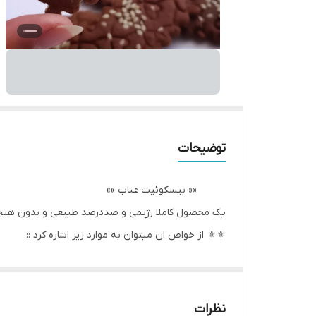
توضیحات
«« بیسکوئیت عناب »»
یک محصول کاملا رژیمی و صددرصد طبیعی و بدون هیچگو
⚜⚜ از خواص ان میتوان به موارد زیر اشاره کرد ::
✅ کمک به رفع کم خونی و تقویت گردش خون
✅ درمان یبوست
✅ تقویت سیستم ایمنی بدن
نظرات