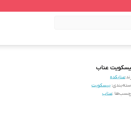
یسکویت عناب
ند:
عنابکده
ته‌بندی
:
بیسکویت
چسب‌ها :
عناب