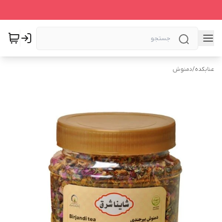
عنابکده
/
دمنوش