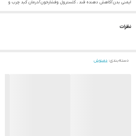
ایمنی بدن/کاهش دهنده قند ، کلسترول وفشارخون/درمان کبد چرب و
پاکسازی وسم زدایی کبد /نشاط آور وآرامش بخش بوده وباعث بهبود
کیفیت خواب میشود/درمان سرفه های سخت وسرماخوردگی/جلوگیری از
نظرات
آلزایمر
دسته‌بندی
:
دمنوش