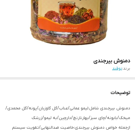
دمنوش بیرجندی
برند:
نوقند
توضیحات
دمنوش بیرجندی شامل:لیمو عمانی/عناب/گل گاوزبان/پونه/گل محمدی/
میخک/بابونه/چای سبز/بهارنارنج/دارچین/به لیمو/زرشک
ازجمله خواص دمنوش بیرجندی:خاصیت ضدالنهابی/تقویت سیستم