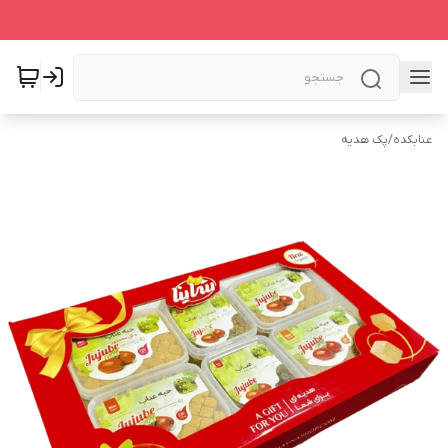
عنابکده
/
پک هدیه