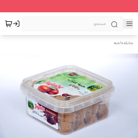
عنابکده
/
حبه