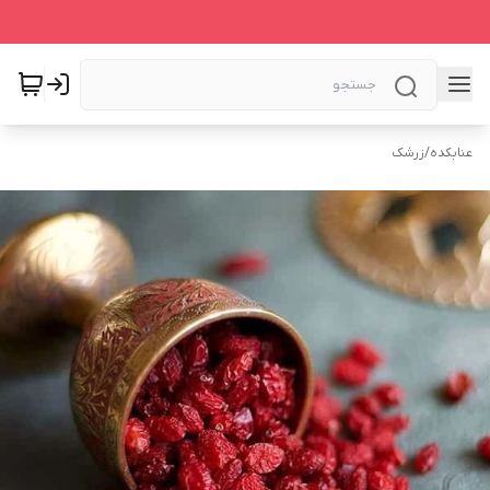
عنابکده
/
زرشک