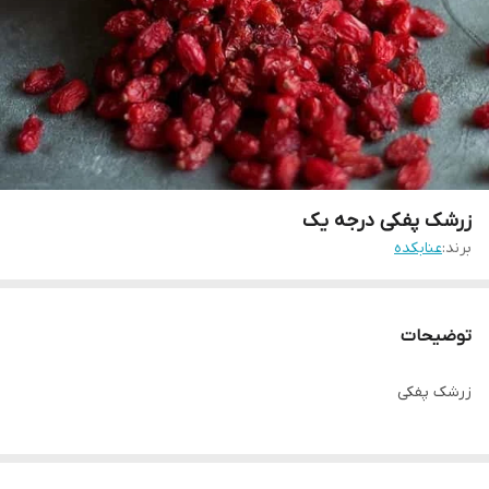
زرشک پفکی درجه یک
برند:
عنابکده
توضیحات
زرشک پفکی