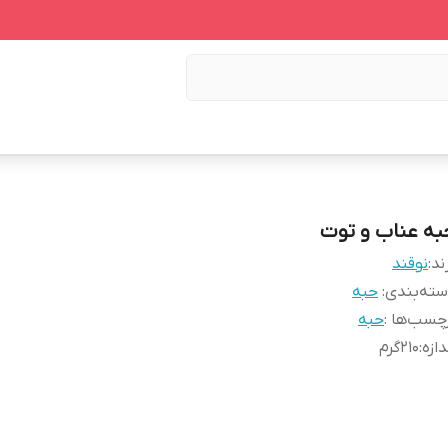
به عناب و توت
ند:
نوقند
ته‌بندی
:
حبه
چسب‌ها :
حبه
دازه
:
210گرم