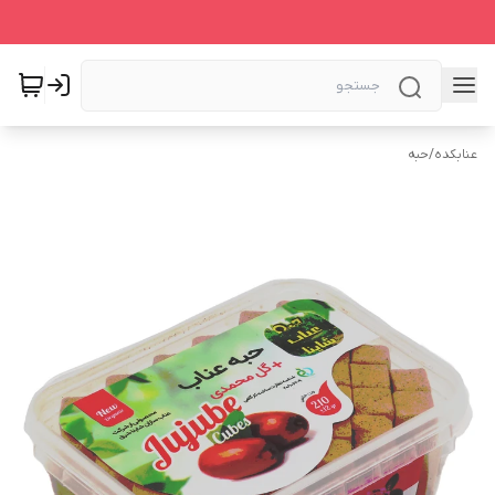
عنابکده
/
حبه